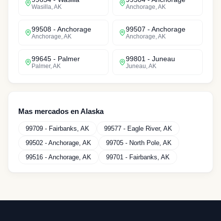
Wasilla
,
AK
Anchorage
,
AK
99508
-
Anchorage
99507
-
Anchorage
Anchorage
,
AK
Anchorage
,
AK
99645
-
Palmer
99801
-
Juneau
Palmer
,
AK
Juneau
,
AK
Mas mercados en
Alaska
99709
-
Fairbanks
,
AK
99577
-
Eagle River
,
AK
99502
-
Anchorage
,
AK
99705
-
North Pole
,
AK
99516
-
Anchorage
,
AK
99701
-
Fairbanks
,
AK