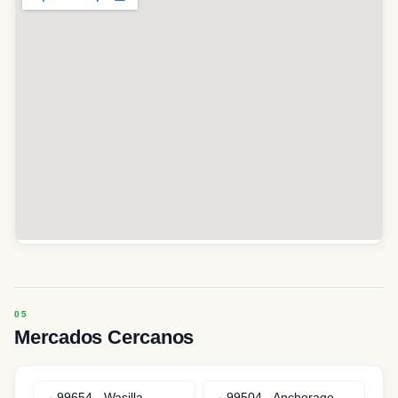
Mercados Cercanos
99654
-
Wasilla
99504
-
Anchorage