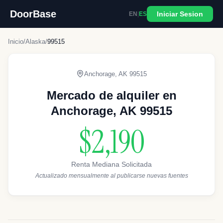
DoorBase
Iniciar Sesion
EN
|
ES
Inicio
/
Alaska
/
99515
Anchorage
,
AK
99515
Mercado de alquiler en
Anchorage, AK 99515
$2,190
Renta Mediana Solicitada
Actualizado mensualmente al publicarse nuevas fuentes