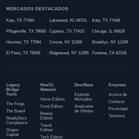
MERCADOS DESTACADOS
Katy
,
TX
77494
Lakewood
,
NJ
08701
Katy
,
TX
77449
Pflugerville
,
TX
78660
Cypress
,
TX
77433
Chicago
,
IL
60629
Houston
,
TX
77084
Corona
,
NY
11368
Brooklyn
,
NY
11208
El Paso
,
TX
79936
Ridgewood
,
NY
11385
Fontana
,
CA
92336
Legacy
HowTo
DoorBase
Empresa
Bridge
Network
Tools
Explorar
Acerca de
Home Edition
Mercados
Contacto
The Forge
Food Edition
Analizador
Privacidad
The Board
de Ofertas
Beauty
Terminos
ReadyDocs
Edition
Compliance
Travel
Origen
Edition
Capital
Tech Edition