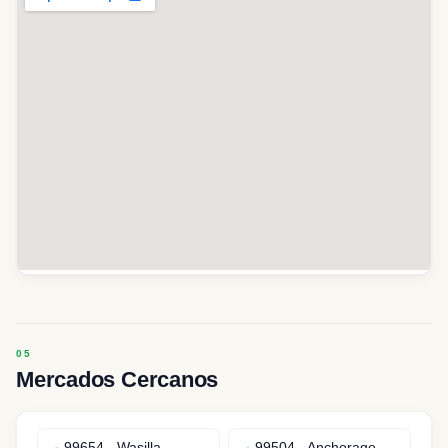
Mercados Cercanos
99654
-
Wasilla
99504
-
Anchorage