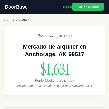
DoorBase
Iniciar Sesion
EN
|
ES
Inicio
/
Alaska
/
99517
Anchorage
,
AK
99517
Mercado de alquiler en
Anchorage, AK 99517
$1,631
Renta Mediana Solicitada
Actualizado mensualmente al publicarse nuevas fuentes