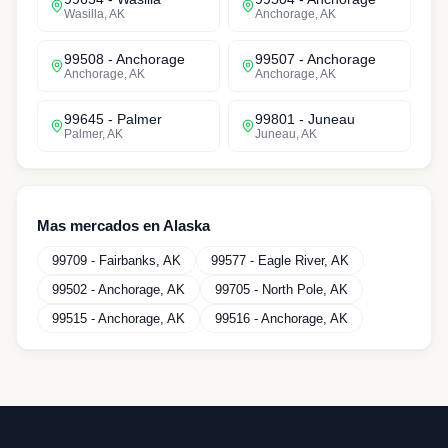
Wasilla
,
AK
Anchorage
,
AK
99508
-
Anchorage
99507
-
Anchorage
Anchorage
,
AK
Anchorage
,
AK
99645
-
Palmer
99801
-
Juneau
Palmer
,
AK
Juneau
,
AK
Mas mercados en
Alaska
99709
-
Fairbanks
,
AK
99577
-
Eagle River
,
AK
99502
-
Anchorage
,
AK
99705
-
North Pole
,
AK
99515
-
Anchorage
,
AK
99516
-
Anchorage
,
AK