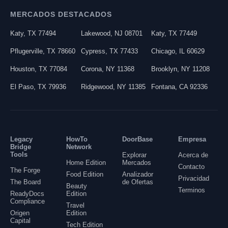
MERCADOS DESTACADOS
Katy
,
TX
77494
Lakewood
,
NJ
08701
Katy
,
TX
77449
Pflugerville
,
TX
78660
Cypress
,
TX
77433
Chicago
,
IL
60629
Houston
,
TX
77084
Corona
,
NY
11368
Brooklyn
,
NY
11208
El Paso
,
TX
79936
Ridgewood
,
NY
11385
Fontana
,
CA
92336
Legacy
HowTo
DoorBase
Empresa
Bridge
Network
Tools
Explorar
Acerca de
Home Edition
Mercados
Contacto
The Forge
Food Edition
Analizador
Privacidad
The Board
de Ofertas
Beauty
Terminos
ReadyDocs
Edition
Compliance
Travel
Origen
Edition
Capital
Tech Edition