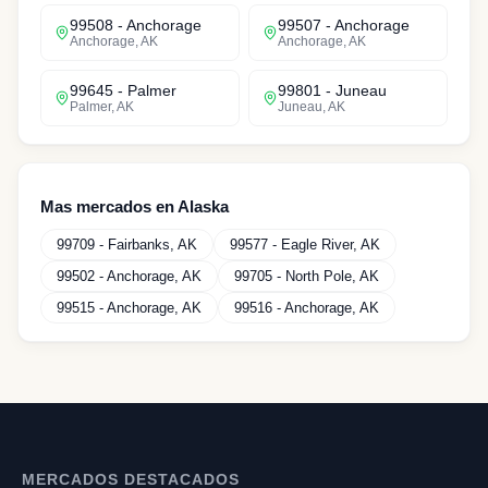
99508
-
Anchorage
99507
-
Anchorage
Anchorage
,
AK
Anchorage
,
AK
99645
-
Palmer
99801
-
Juneau
Palmer
,
AK
Juneau
,
AK
Mas mercados en
Alaska
99709
-
Fairbanks
,
AK
99577
-
Eagle River
,
AK
99502
-
Anchorage
,
AK
99705
-
North Pole
,
AK
99515
-
Anchorage
,
AK
99516
-
Anchorage
,
AK
MERCADOS DESTACADOS