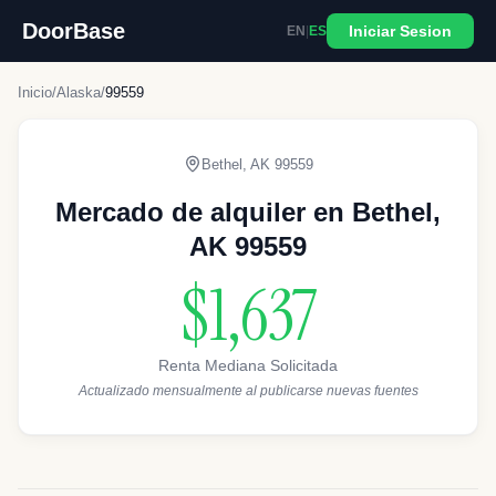
DoorBase
Iniciar Sesion
EN
|
ES
Inicio
/
Alaska
/
99559
Bethel
,
AK
99559
Mercado de alquiler en Bethel,
AK 99559
$1,637
Renta Mediana Solicitada
Actualizado mensualmente al publicarse nuevas fuentes