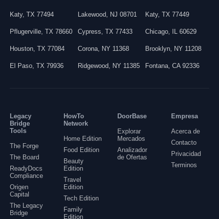
Katy
,
TX
77494
Lakewood
,
NJ
08701
Katy
,
TX
77449
Pflugerville
,
TX
78660
Cypress
,
TX
77433
Chicago
,
IL
60629
Houston
,
TX
77084
Corona
,
NY
11368
Brooklyn
,
NY
11208
El Paso
,
TX
79936
Ridgewood
,
NY
11385
Fontana
,
CA
92336
Legacy
HowTo
DoorBase
Empresa
Bridge
Network
Tools
Explorar
Acerca de
Home Edition
Mercados
Contacto
The Forge
Food Edition
Analizador
Privacidad
The Board
de Ofertas
Beauty
Terminos
ReadyDocs
Edition
Compliance
Travel
Origen
Edition
Capital
Tech Edition
The Legacy
Family
Bridge
Edition