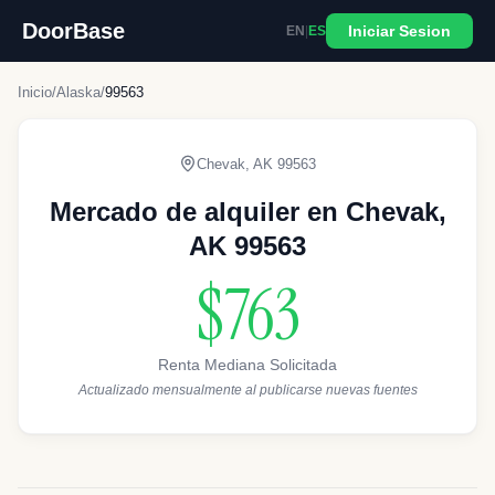
DoorBase
Iniciar Sesion
EN
|
ES
Inicio
/
Alaska
/
99563
Chevak
,
AK
99563
Mercado de alquiler en Chevak,
AK 99563
$763
Renta Mediana Solicitada
Actualizado mensualmente al publicarse nuevas fuentes