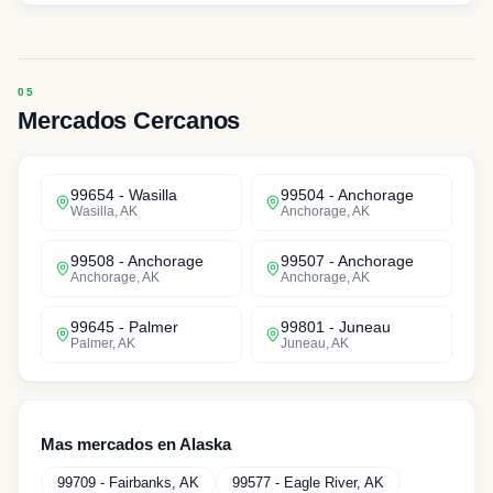
Mercados Cercanos
99654
-
Wasilla
99504
-
Anchorage
Wasilla
,
AK
Anchorage
,
AK
99508
-
Anchorage
99507
-
Anchorage
Anchorage
,
AK
Anchorage
,
AK
99645
-
Palmer
99801
-
Juneau
Palmer
,
AK
Juneau
,
AK
Mas mercados en
Alaska
99709
-
Fairbanks
,
AK
99577
-
Eagle River
,
AK