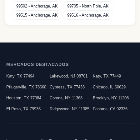
99502
-
Anchorage
,
AK
99705
-
North Pole
,
AK
99515
-
Anchorage
,
AK
99516
-
Anchorage
,
AK
MERCADOS DESTACADOS
Katy
,
TX
77494
Lakewood
,
NJ
08701
Katy
,
TX
77449
Pflugerville
,
TX
78660
Cypress
,
TX
77433
Chicago
,
IL
60629
Houston
,
TX
77084
Corona
,
NY
11368
Brooklyn
,
NY
11208
El Paso
,
TX
79936
Ridgewood
,
NY
11385
Fontana
,
CA
92336