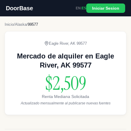
DoorBase
Iniciar Sesion
EN
|
ES
Inicio
/
Alaska
/
99577
Eagle River
,
AK
99577
Mercado de alquiler en Eagle
River, AK 99577
$2,509
Renta Mediana Solicitada
Actualizado mensualmente al publicarse nuevas fuentes