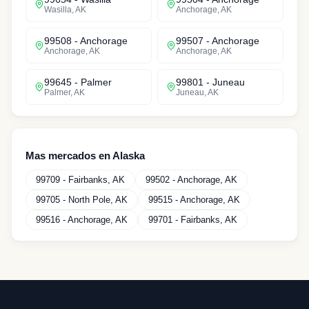
Wasilla
,
AK
Anchorage
,
AK
99508
-
Anchorage
99507
-
Anchorage
Anchorage
,
AK
Anchorage
,
AK
99645
-
Palmer
99801
-
Juneau
Palmer
,
AK
Juneau
,
AK
Mas mercados en
Alaska
99709
-
Fairbanks
,
AK
99502
-
Anchorage
,
AK
99705
-
North Pole
,
AK
99515
-
Anchorage
,
AK
99516
-
Anchorage
,
AK
99701
-
Fairbanks
,
AK