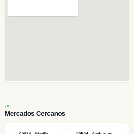
Mercados Cercanos
99654
-
Wasilla
99504
-
Anchorage