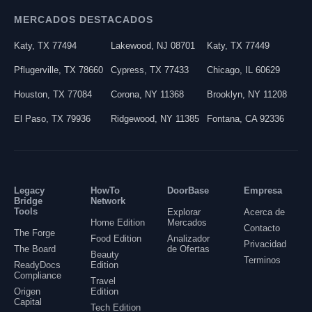
MERCADOS DESTACADOS
Katy
,
TX
77494
Lakewood
,
NJ
08701
Katy
,
TX
77449
Pflugerville
,
TX
78660
Cypress
,
TX
77433
Chicago
,
IL
60629
Houston
,
TX
77084
Corona
,
NY
11368
Brooklyn
,
NY
11208
El Paso
,
TX
79936
Ridgewood
,
NY
11385
Fontana
,
CA
92336
Legacy
HowTo
DoorBase
Empresa
Bridge
Network
Tools
Explorar
Acerca de
Home Edition
Mercados
Contacto
The Forge
Food Edition
Analizador
Privacidad
The Board
de Ofertas
Beauty
Terminos
ReadyDocs
Edition
Compliance
Travel
Origen
Edition
Capital
Tech Edition