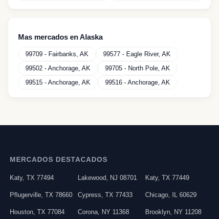
Mas mercados en
Alaska
99709
-
Fairbanks
,
AK
99577
-
Eagle River
,
AK
99502
-
Anchorage
,
AK
99705
-
North Pole
,
AK
99515
-
Anchorage
,
AK
99516
-
Anchorage
,
AK
MERCADOS DESTACADOS
Katy
,
TX
77494
Lakewood
,
NJ
08701
Katy
,
TX
77449
Pflugerville
,
TX
78660
Cypress
,
TX
77433
Chicago
,
IL
60629
Houston
,
TX
77084
Corona
,
NY
11368
Brooklyn
,
NY
11208