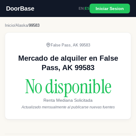
DoorBase
Iniciar Sesion
EN
|
ES
Inicio
/
Alaska
/
99583
False Pass
,
AK
99583
Mercado de alquiler en False
Pass, AK 99583
No disponible
Renta Mediana Solicitada
Actualizado mensualmente al publicarse nuevas fuentes