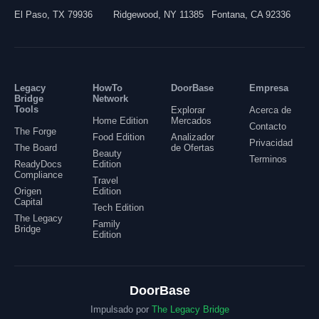
El Paso
,
TX
79936
Ridgewood
,
NY
11385
Fontana
,
CA
92336
Legacy
HowTo
DoorBase
Empresa
Bridge
Network
Tools
Explorar
Acerca de
Home Edition
Mercados
Contacto
The Forge
Food Edition
Analizador
Privacidad
The Board
de Ofertas
Beauty
Terminos
ReadyDocs
Edition
Compliance
Travel
Origen
Edition
Capital
Tech Edition
The Legacy
Family
Bridge
Edition
DoorBase
Impulsado por
The Legacy Bridge