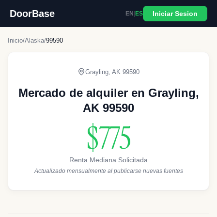
DoorBase
Iniciar Sesion
EN
|
ES
Inicio
/
Alaska
/
99590
Grayling
,
AK
99590
Mercado de alquiler en Grayling,
AK 99590
$775
Renta Mediana Solicitada
Actualizado mensualmente al publicarse nuevas fuentes