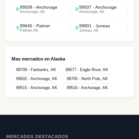
99508
-
Anchorage
99507
-
Anchorage
Anchorage
,
AK
Anchorage
,
AK
99645
-
Palmer
99801
-
Juneau
Palmer
,
AK
Juneau
,
AK
Mas mercados en
Alaska
99709
-
Fairbanks
,
AK
99577
-
Eagle River
,
AK
99502
-
Anchorage
,
AK
99705
-
North Pole
,
AK
99515
-
Anchorage
,
AK
99516
-
Anchorage
,
AK
MERCADOS DESTACADOS