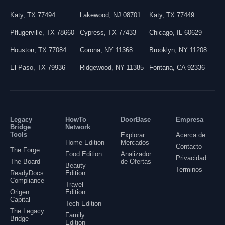
Katy
,
TX
77494
Lakewood
,
NJ
08701
Katy
,
TX
77449
Pflugerville
,
TX
78660
Cypress
,
TX
77433
Chicago
,
IL
60629
Houston
,
TX
77084
Corona
,
NY
11368
Brooklyn
,
NY
11208
El Paso
,
TX
79936
Ridgewood
,
NY
11385
Fontana
,
CA
92336
Legacy
HowTo
DoorBase
Empresa
Bridge
Network
Tools
Explorar
Acerca de
Home Edition
Mercados
Contacto
The Forge
Food Edition
Analizador
Privacidad
The Board
de Ofertas
Beauty
Terminos
ReadyDocs
Edition
Compliance
Travel
Origen
Edition
Capital
Tech Edition
The Legacy
Family
Bridge
Edition