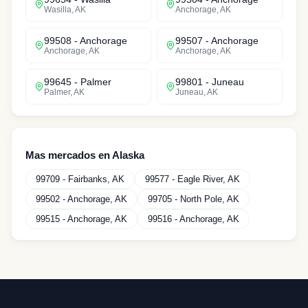
Wasilla
,
AK
Anchorage
,
AK
99508
-
Anchorage
99507
-
Anchorage
Anchorage
,
AK
Anchorage
,
AK
99645
-
Palmer
99801
-
Juneau
Palmer
,
AK
Juneau
,
AK
Mas mercados en
Alaska
99709
-
Fairbanks
,
AK
99577
-
Eagle River
,
AK
99502
-
Anchorage
,
AK
99705
-
North Pole
,
AK
99515
-
Anchorage
,
AK
99516
-
Anchorage
,
AK