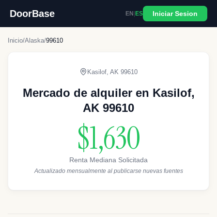
DoorBase
Iniciar Sesion
EN
|
ES
Inicio
/
Alaska
/
99610
Kasilof
,
AK
99610
Mercado de alquiler en Kasilof,
AK 99610
$1,630
Renta Mediana Solicitada
Actualizado mensualmente al publicarse nuevas fuentes