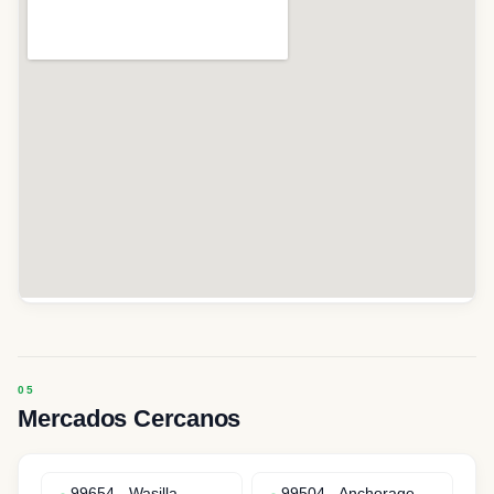
Mercados Cercanos
99654
-
Wasilla
99504
-
Anchorage