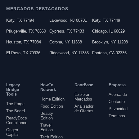
MERCADOS DESTACADOS
Katy
,
TX
77494
Lakewood
,
NJ
08701
Katy
,
TX
77449
Pflugerville
,
TX
78660
Cypress
,
TX
77433
Chicago
,
IL
60629
Houston
,
TX
77084
Corona
,
NY
11368
Brooklyn
,
NY
11208
El Paso
,
TX
79936
Ridgewood
,
NY
11385
Fontana
,
CA
92336
Legacy
HowTo
DoorBase
Empresa
Bridge
Network
Tools
Explorar
Acerca de
Home Edition
Mercados
Contacto
The Forge
Food Edition
Analizador
Privacidad
The Board
de Ofertas
Beauty
Terminos
ReadyDocs
Edition
Compliance
Travel
Origen
Edition
Capital
Tech Edition