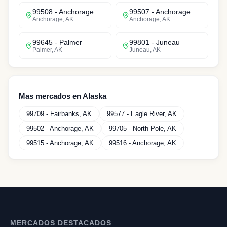
99508
-
Anchorage
99507
-
Anchorage
Anchorage
,
AK
Anchorage
,
AK
99645
-
Palmer
99801
-
Juneau
Palmer
,
AK
Juneau
,
AK
Mas mercados en
Alaska
99709
-
Fairbanks
,
AK
99577
-
Eagle River
,
AK
99502
-
Anchorage
,
AK
99705
-
North Pole
,
AK
99515
-
Anchorage
,
AK
99516
-
Anchorage
,
AK
MERCADOS DESTACADOS