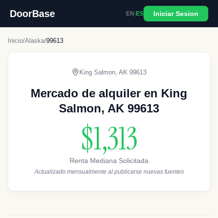
DoorBase
Iniciar Sesion
EN
|
ES
Inicio
/
Alaska
/
99613
King Salmon
,
AK
99613
Mercado de alquiler en King
Salmon, AK 99613
$1,313
Renta Mediana Solicitada
Actualizado mensualmente al publicarse nuevas fuentes