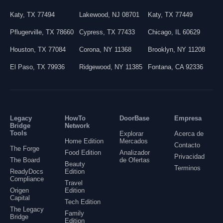
Katy
,
TX
77494
Lakewood
,
NJ
08701
Katy
,
TX
77449
Pflugerville
,
TX
78660
Cypress
,
TX
77433
Chicago
,
IL
60629
Houston
,
TX
77084
Corona
,
NY
11368
Brooklyn
,
NY
11208
El Paso
,
TX
79936
Ridgewood
,
NY
11385
Fontana
,
CA
92336
Legacy
HowTo
DoorBase
Empresa
Bridge
Network
Tools
Explorar
Acerca de
Home Edition
Mercados
Contacto
The Forge
Food Edition
Analizador
Privacidad
The Board
de Ofertas
Beauty
Terminos
ReadyDocs
Edition
Compliance
Travel
Origen
Edition
Capital
Tech Edition
The Legacy
Family
Bridge
Edition