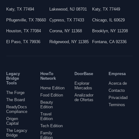
Katy
,
TX
77494
Lakewood
,
NJ
08701
Katy
,
TX
77449
Pflugerville
,
TX
78660
Cypress
,
TX
77433
Chicago
,
IL
60629
Houston
,
TX
77084
Corona
,
NY
11368
Brooklyn
,
NY
11208
El Paso
,
TX
79936
Ridgewood
,
NY
11385
Fontana
,
CA
92336
Legacy
HowTo
DoorBase
Empresa
Bridge
Network
Tools
Explorar
Acerca de
Home Edition
Mercados
Contacto
The Forge
Food Edition
Analizador
Privacidad
The Board
de Ofertas
Beauty
Terminos
ReadyDocs
Edition
Compliance
Travel
Origen
Edition
Capital
Tech Edition
The Legacy
Family
Bridge
Edition