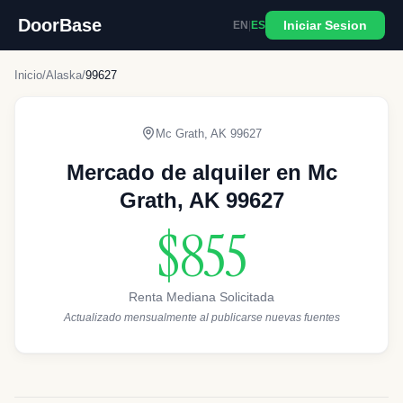
DoorBase
Iniciar Sesion
EN
|
ES
Inicio
/
Alaska
/
99627
Mc Grath
,
AK
99627
Mercado de alquiler en Mc
Grath, AK 99627
$855
Renta Mediana Solicitada
Actualizado mensualmente al publicarse nuevas fuentes