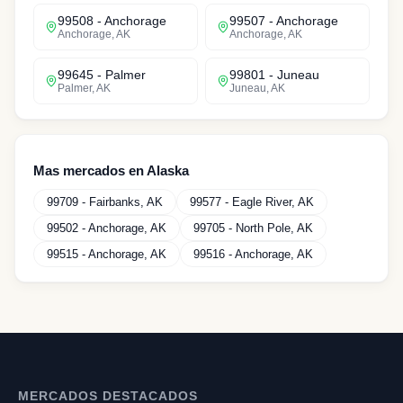
99508
-
Anchorage
99507
-
Anchorage
Anchorage
,
AK
Anchorage
,
AK
99645
-
Palmer
99801
-
Juneau
Palmer
,
AK
Juneau
,
AK
Mas mercados en
Alaska
99709
-
Fairbanks
,
AK
99577
-
Eagle River
,
AK
99502
-
Anchorage
,
AK
99705
-
North Pole
,
AK
99515
-
Anchorage
,
AK
99516
-
Anchorage
,
AK
MERCADOS DESTACADOS