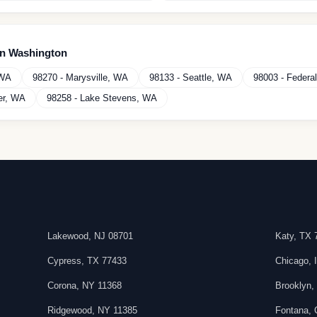
en
Washington
WA
98270
-
Marysville
,
WA
98133
-
Seattle
,
WA
98003
-
Federa
er
,
WA
98258
-
Lake Stevens
,
WA
Lakewood
,
NJ
08701
Katy
,
TX
Cypress
,
TX
77433
Chicago
,
Corona
,
NY
11368
Brooklyn
Ridgewood
,
NY
11385
Fontana
,