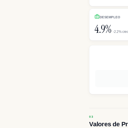
DESEMPLEO
4.9%
-2.2% crec
Valores de P