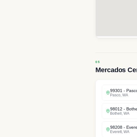
Mercados Ce
99301
-
Pasc
Pasco
,
WA
98012
-
Bothe
Bothell
,
WA
98208
-
Evere
Everett
,
WA