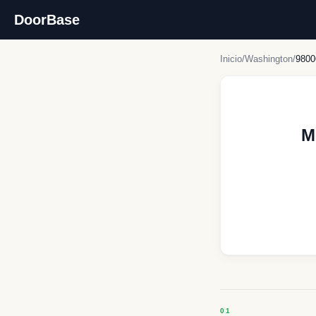
DoorBase
Inicio
/
Washington
/
9800
M