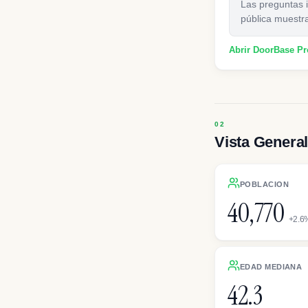
Las preguntas i
pública muestr
Abrir DoorBase P
Vista General
POBLACION
40,770
+2.6%
EDAD MEDIANA
42.3