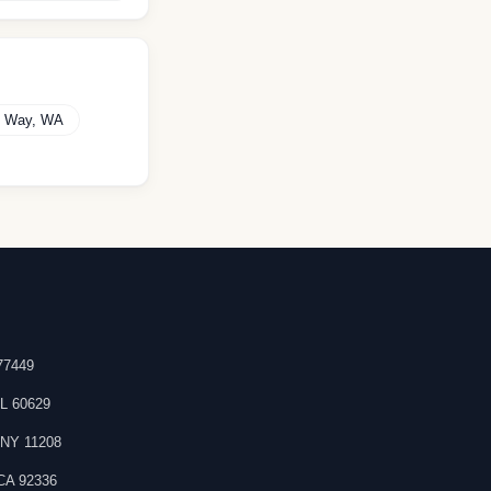
l Way
,
WA
77449
IL
60629
,
NY
11208
CA
92336