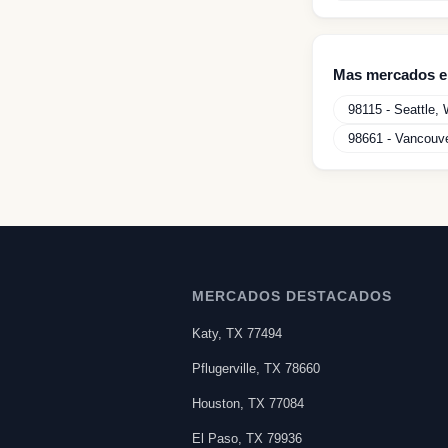
Mas mercados 
98115
-
Seattle
,
98661
-
Vancouv
MERCADOS DESTACADOS
Katy
,
TX
77494
Pflugerville
,
TX
78660
Houston
,
TX
77084
El Paso
,
TX
79936