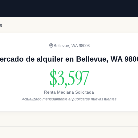
6
Bellevue
,
WA
98006
ercado de alquiler en Bellevue, WA 980
$3,597
Renta Mediana Solicitada
Actualizado mensualmente al publicarse nuevas fuentes