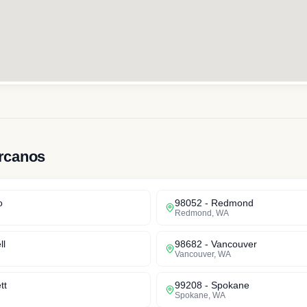
rcanos
o
98052
-
Redmond
Redmond
,
WA
ll
98682
-
Vancouver
Vancouver
,
WA
tt
99208
-
Spokane
Spokane
,
WA