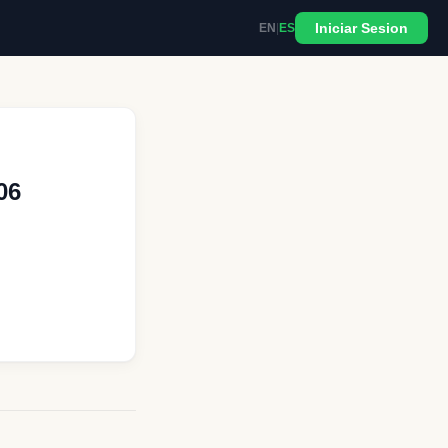
Iniciar Sesion
EN
|
ES
06