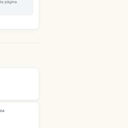
sta página
NDA