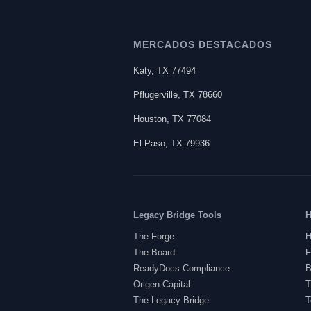
MERCADOS DESTACADOS
Katy
,
TX
77494
Pflugerville
,
TX
78660
Houston
,
TX
77084
El Paso
,
TX
79936
Legacy Bridge Tools
H
The Forge
H
The Board
F
ReadyDocs Compliance
B
Origen Capital
T
The Legacy Bridge
T