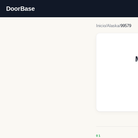
DoorBase
Inicio
/
Alaska
/
99579