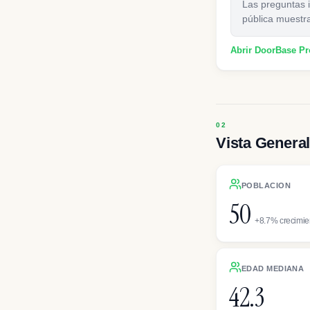
Las preguntas i
pública muestr
Abrir DoorBase P
Vista General
POBLACION
50
+8.7% crecimie
EDAD MEDIANA
42.3