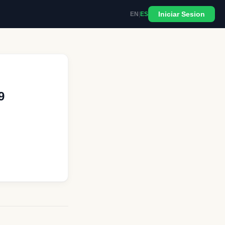
Iniciar Sesion
EN
|
ES
9