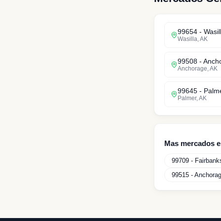
99654
-
Wasil
Wasilla
,
AK
99508
-
Anch
Anchorage
,
AK
99645
-
Palm
Palmer
,
AK
Mas mercados 
99709
-
Fairbank
99515
-
Anchora