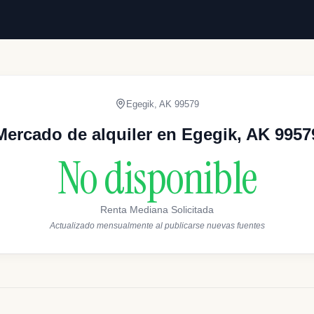
Egegik
,
AK
99579
Mercado de alquiler en Egegik, AK 9957
No disponible
Renta Mediana Solicitada
Actualizado mensualmente al publicarse nuevas fuentes