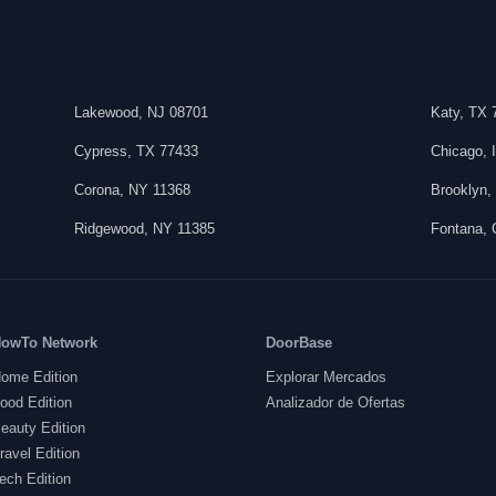
Lakewood
,
NJ
08701
Katy
,
TX
Cypress
,
TX
77433
Chicago
,
Corona
,
NY
11368
Brooklyn
Ridgewood
,
NY
11385
Fontana
,
owTo Network
DoorBase
ome Edition
Explorar Mercados
ood Edition
Analizador de Ofertas
eauty Edition
ravel Edition
ech Edition