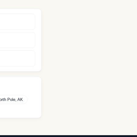
orth Pole
,
AK