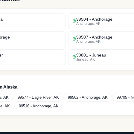
la
99504
-
Anchorage
Anchorage
,
AK
orage
99507
-
Anchorage
Anchorage
,
AK
er
99801
-
Juneau
Juneau
,
AK
en
Alaska
s
,
AK
99577
-
Eagle River
,
AK
99502
-
Anchorage
,
AK
99705
-
N
ge
,
AK
99516
-
Anchorage
,
AK